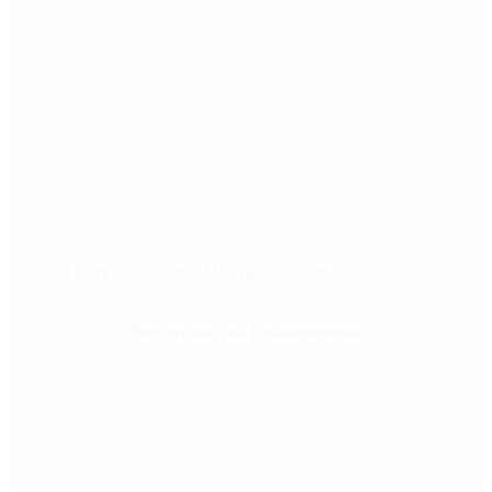
Forside
Om at bo på krisecentret
start på hovedindhold
Om at bo på krisecentret
senest opdateret 3. februar 2025
Hvis du er kvinde og har været udsat for vold fra en
partner eller familien, kan du bo midlertidigt på
krisecenteret. Hvis du har børn, har vi også plads til
dem.