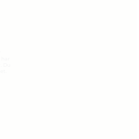
r
 har
r. Du
et.