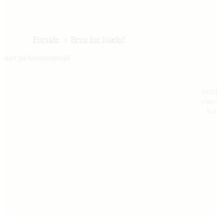
Forside
Brug for hjælp?
start på hovedindhold
vol
være
ka