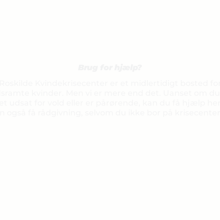
Brug for hjælp?
senest opdateret 3. februar 2025
Roskilde Kvindekrisecenter er et midlertidigt bosted fo
dsramte kvinder. Men vi er mere end det. Uanset om du
t udsat for vold eller er pårørende, kan du få hjælp he
n også få rådgivning, selvom du ikke bor på krisecenter