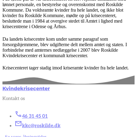
lønnet personale, en bestyrelse og overenskomst med Roskilde
Kommune. Da voldsramte kvinder fra hele landet, og ikke blot
kvinder fra Roskilde Kommune, mødte op på krisecenteret,
besluttede man i 1984 at overgive stedet til Amtet i lighed med
krisecentrene i Odense og Århus.
Da landets krisecentre kom under samme paragraf som
forsorgshjemmene, blev udgifterne delt mellem amtet og staten. I
forbindelse med amternes nedlæggelse i 2007 blev Roskilde
Kvindekrisecenter et kommunalt krisecenter.
Krisecenteret tager stadig imod kriseramte kvinder fra hele landet.
Kvindekrisecenter
Kontakt os
46 31 45 01
kkc@roskilde.dk
Se vores åbningstider