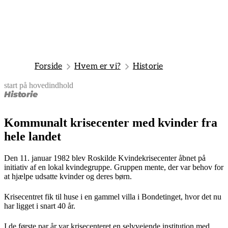
Forside
Hvem er vi?
Historie
start på hovedindhold
senest opdateret 3. februar 2025
Historie
Kommunalt krisecenter med kvinder fra
hele landet
Den 11. januar 1982 blev Roskilde Kvindekrisecenter åbnet på
initiativ af en lokal kvindegruppe. Gruppen mente, der var behov for
at hjælpe udsatte kvinder og deres børn.
Krisecentret fik til huse i en gammel villa i Bondetinget, hvor det nu
har ligget i snart 40 år.
I de første par år var krisecenteret en selvvejende institution med