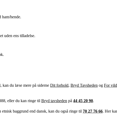
d ham/hende.
tet uden ens tilladelse.
ok.
d, kan du læse mere på siderne
Dit forhold
,
Bryd Tavsheden
og
For vil
88, eller du kan ringe til
Bryd tavsheden
på
44 45 20 90
.
n etnisk baggrund end dansk, kan du også ringe til
70 27 76 66
. Her ka