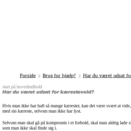
Forside
Brug for hjælp?
Har du været udsat fo
start på hovedindhold
senest opdateret 3. februar 2025
Har du været udsat for kærestevold?
Hvis man ikke har haft så mange kærester, kan det være svært at vide, h
med sin kæreste, selvom man ikke har lyst.
Selvom man skal gå på kompromis i et forhold, skal man aldrig lade sin
som man ikke skal finde sig i.