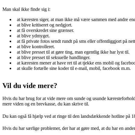
Man skal ikke finde sig i:
at kæresten siger, at man ikke må være sammen med andre en
at blive kritiseret og nedgjort.
at få overskredet sine grænser.
at blive ydmyget.
at få private fotos sendt rundt på sms eller offentliggjort på net
at blive kontrolleret.
at blive presset til at gøre ting, man egentlig ikke har lyst til.
at blive presset til seksuelle handlinger.
at kæresten mener at have ret til at tjekke ens mobil og facebo
at skulle fortælle sine koder til e-mail, mobil, facebook m.m.
Vil du vide mere?
Hvis du har brug for at vide mere om sunde og usunde kæresteforhol
mere viden og en brevkasse, du kan skrive til.
Du kan også få hjælp ved at ringe til den landsdækkende hotline på 18
Hvis du har særlige problemer, der har at gøre med, at du har en ande